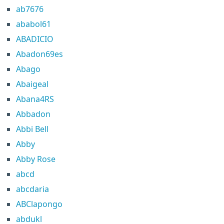
ab7676
ababol61
ABADICIO
Abadon69es
Abago
Abaigeal
Abana4RS
Abbadon
Abbi Bell
Abby
Abby Rose
abcd
abcdaria
ABClapongo
abdukl