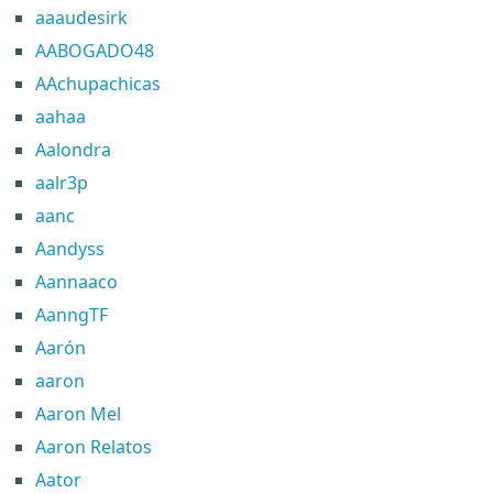
aaaudesirk
AABOGADO48
AAchupachicas
aahaa
Aalondra
aalr3p
aanc
Aandyss
Aannaaco
AanngTF
Aarón
aaron
Aaron Mel
Aaron Relatos
Aator