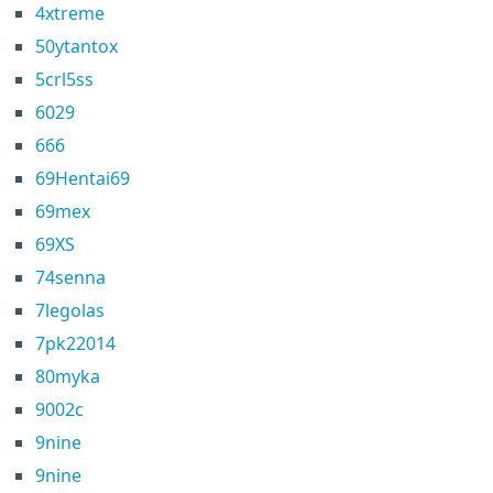
4xtreme
50ytantox
5crl5ss
6029
666
69Hentai69
69mex
69XS
74senna
7legolas
7pk22014
80myka
9002c
9nine
9nine