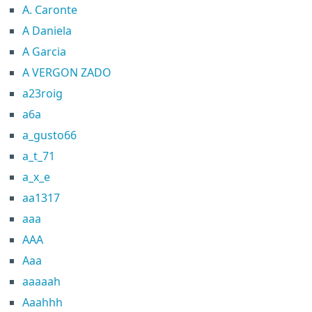
A. Caronte
A Daniela
A Garcia
A VERGON ZADO
a23roig
a6a
a_gusto66
a_t_71
a_x_e
aa1317
aaa
AAA
Aaa
aaaaah
Aaahhh