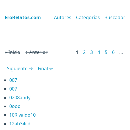
EroRelatos.com
Autores
Categorías
Buscador
↞
Inicio
←
Anterior
1
2
3
4
5
6
…
Siguiente →
Final ↠
007
007
0208andy
0ooo
10Rivaldo10
12ab34cd