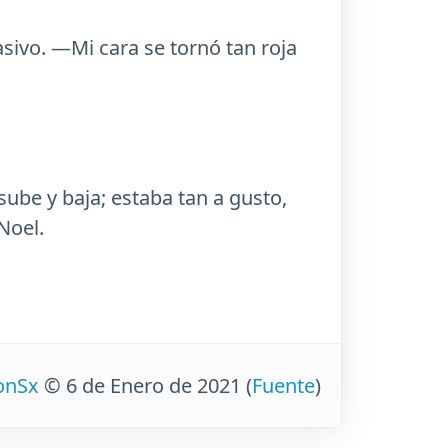
ivo. —Mi cara se tornó tan roja
ube y baja; estaba tan a gusto,
Noel.
ionSx
© 6 de Enero de 2021
(
Fuente
)