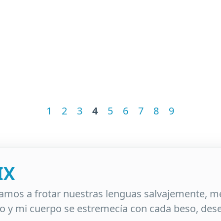
1
2
3
4
5
6
7
8
9
IX
mos a frotar nuestras lenguas salvajemente, m
co y mi cuerpo se estremecía con cada beso, de