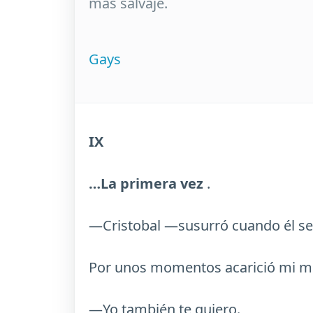
más salvaje.
Gays
IX
…La primera vez
.
—Cristobal —susurró cuando él se
Por unos momentos acarició mi me
—Yo también te quiero.