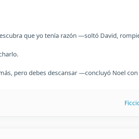
scubra que yo tenía razón —soltó David, rompi
charlo.
s, pero debes descansar —concluyó Noel con un
Ficc