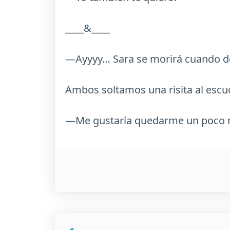
____&____
—Ayyyy… Sara se morirá cuando de
Ambos soltamos una risita al escu
—Me gustaría quedarme un poco má