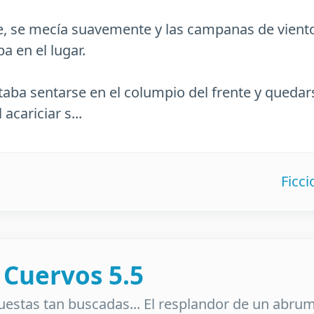
, se mecía suavemente y las campanas de viento t
a en el lugar.
taba sentarse en el columpio del frente y quedars
acariciar s...
Ficc
s Cuervos 5.5
puestas tan buscadas... El resplandor de un abrum