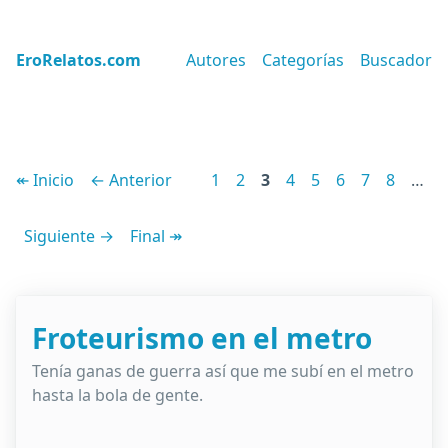
EroRelatos.com
Autores
Categorías
Buscador
↞ Inicio
← Anterior
1
2
3
4
5
6
7
8
…
Siguiente →
Final ↠
Froteurismo en el metro
Tenía ganas de guerra así que me subí en el metro
hasta la bola de gente.