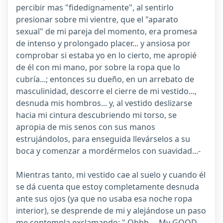
percibir mas "fidedignamente", al sentirlo
presionar sobre mi vientre, que el "aparato
sexual" de mi pareja del momento, era promesa
de intenso y prolongado placer... y ansiosa por
comprobar si estaba yo en lo cierto, me apropié
de él con mi mano, por sobre la ropa que lo
cubría...; entonces su dueño, en un arrebato de
masculinidad, descorre el cierre de mi vestido...,
desnuda mis hombros... y, al vestido deslizarse
hacia mi cintura descubriendo mi torso, se
apropia de mis senos con sus manos
estrujándolos, para enseguida llevárselos a su
boca y comenzar a mordérmelos con suavidad...-
Mientras tanto, mi vestido cae al suelo y cuando él
se dá cuenta que estoy completamente desnuda
ante sus ojos (ya que no usaba esa noche ropa
interior), se desprende de mi y alejándose un paso
me contempla exclamando: " Ohhh..., My GOOD...,