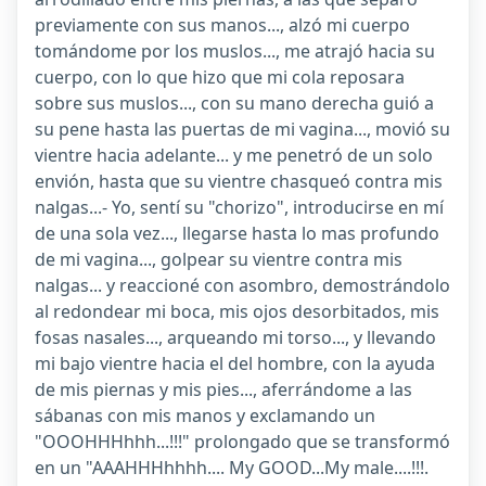
previamente con sus manos..., alzó mi cuerpo
tomándome por los muslos..., me atrajó hacia su
cuerpo, con lo que hizo que mi cola reposara
sobre sus muslos..., con su mano derecha guió a
su pene hasta las puertas de mi vagina..., movió su
vientre hacia adelante... y me penetró de un solo
envión, hasta que su vientre chasqueó contra mis
nalgas...- Yo, sentí su "chorizo", introducirse en mí
de una sola vez..., llegarse hasta lo mas profundo
de mi vagina..., golpear su vientre contra mis
nalgas... y reaccioné con asombro, demostrándolo
al redondear mi boca, mis ojos desorbitados, mis
fosas nasales..., arqueando mi torso..., y llevando
mi bajo vientre hacia el del hombre, con la ayuda
de mis piernas y mis pies..., aferrándome a las
sábanas con mis manos y exclamando un
"OOOHHHhhh...!!!" prolongado que se transformó
en un "AAAHHHhhhh.... My GOOD...My male....!!!.