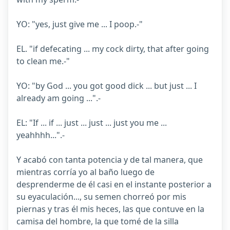
YO: "yes, just give me ... I poop.-"
EL. "if defecating ... my cock dirty, that after going
to clean me.-"
YO: "by God ... you got good dick ... but just ... I
already am going ...".-
EL: "If ... if ... just ... just ... just you me ...
yeahhhh...".-
Y acabó con tanta potencia y de tal manera, que
mientras corría yo al baño luego de
desprenderme de él casi en el instante posterior a
su eyaculación..., su semen chorreó por mis
piernas y tras él mis heces, las que contuve en la
camisa del hombre, la que tomé de la silla