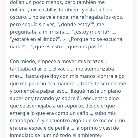
dolían un poco menos, pero también me
dolían...,mis costillas también...y estaba todo
oscuro..., no se veía nada, me refregaba los ojos,
pero seguía sin ver; "¿donde estoy?", me
preguntaba a mi misma...; "¿estoy muerta?"...,
"¿estaré en el limbo?"...- "¿Porque no se escucha
nada?"...,"¿que es esto..., que nos pasó?...".-
Con miedo, empecé a mover mis brazos...
tanteaba el aire..., el vacío..., me atemorizaba
mas..., hasta que doy con mis manos, contra algo
que me pareció era madera..., traté de serenarme
y comencé a palpar eso..., llegué hasta un plano
superior y tocando ya sobre él, encuentro algo
que se asemejaba a un soporte, desde el que
emergía lo que era como un caño..., subo mis
manos por él y encuentro algo que se me ocurrió
era una especie de perilla..., la oprimo y casi de
inmediato se iluminó todo el ambiente.-