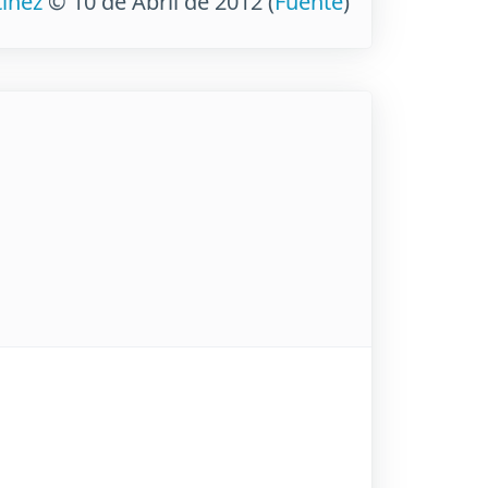
tinez
© 10 de Abril de 2012
(
Fuente
)