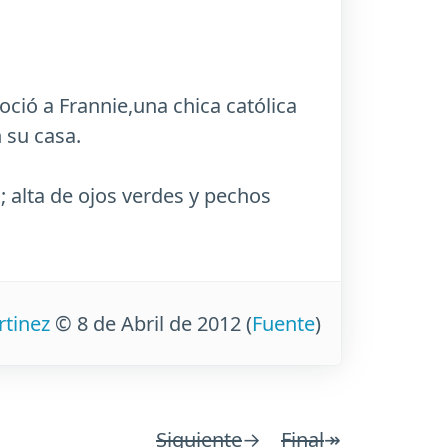
oció a Frannie,una chica católica
n su casa.
; alta de ojos verdes y pechos
rtinez
© 8 de Abril de 2012
(
Fuente
)
Siguiente
→
Final
↠