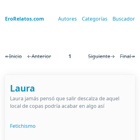
EroRelatos.com
Autores
Categorías
Buscador
↞
Inicio
←
Anterior
1
Siguiente
→
Final
↠
Laura
Laura jamás pensó que salir descalza de aquel
local de copas podría acabar en algo así
Fetichismo