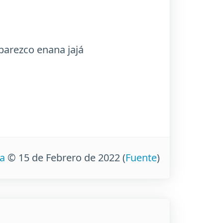
arezco enana jajá
ia
© 15 de Febrero de 2022
(
Fuente
)