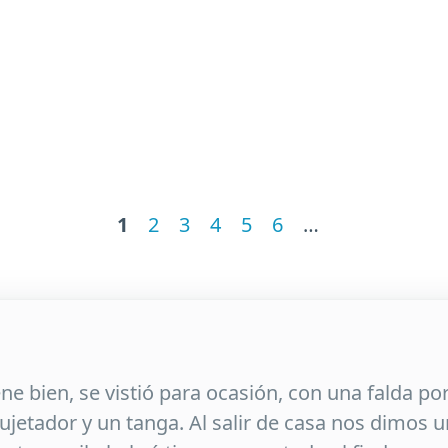
1
2
3
4
5
6
…
e bien, se vistió para ocasión, con una falda po
 sujetador y un tanga. Al salir de casa nos dimos 