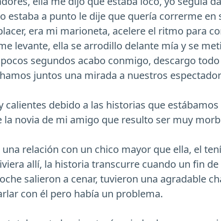
adores, ella me dijo que estaba loco, yo seguía d
 estaba a punto le dije que quería correrme en 
placer, era mi marioneta, acelere el ritmo para co
 levante, ella se arrodillo delante mía y se me
pocos segundos acabo conmigo, descargo todo e
 echamos juntos una mirada a nuestros espectador
 calientes debido a las historias que estábamos 
de la novia de mi amigo que resulto ser muy morb
 una relación con un chico mayor que ella, el ten
viera allí, la historia transcurre cuando un fin
oche salieron a cenar, tuvieron una agradable cha
rlar con él pero había un problema.