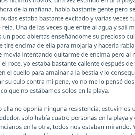
 nos hicimos novios, una vez estando en una play
hora de la mañana, había bastante gente pero se
nudas estaba bastante excitado y varias veces 
e reía. Una de las veces que entre al agua y sal
as un poco abiertas enseñándome su precioso cul
tire encima de ella para mojarla y hacerla rabia
e movía intentando quitarme de encima pero al 
l roce, yo estaba bastante caliente después de t
 el cuello para amainar a la bestia y lo conseguí
r su culo contra mi pene, yo no me lo pensé dos v
loco que no estábamos solos en la playa.
 ella no oponía ninguna resistencia, estuvimos u
rededor, solo había cuatro personas en la playa 
ancianos en la otra, todos nos estaban mirando. 