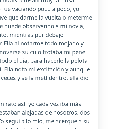
a nudista de allí muy famosa
 fue vaciando poco a poco, yo
tuve que darme la vuelta o meterme
í me quede observando a mi novia,
ito, mientras por debajo
r. Ella al notarme todo mojado y
moverse su culo frotaba mi pene
odo el día, para hacerle la pelota
. Ella noto mi excitación y aunque
eces y se la metí dentro, ella dio
n rato así, yo cada vez iba más
y estaban alejadas de nosotros, dos
Yo seguí a lo mío, me acerque a su