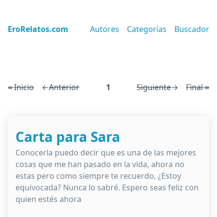
EroRelatos.com
Autores
Categorías
Buscador
↞
Inicio
←
Anterior
1
Siguiente
→
Final
↠
Carta para Sara
Conocerla puedo decir que es una de las mejores
cosas que me han pasado en la vida, ahora no
estas pero como siempre te recuerdo, ¿Estoy
equivocada? Nunca lo sabré. Espero seas feliz con
quien estés ahora